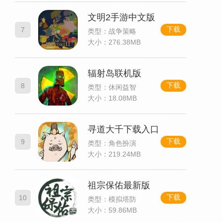
文明2手游中文版
下载
7
类型：战争策略
大小：276.38MB
辐射岛联机版
下载
8
类型：休闲益智
大小：18.08MB
寻道大千下载入口
下载
9
类型：角色扮演
大小：219.24MB
祖宗保佑最新版
下载
10
类型：模拟塔防
大小：59.86MB