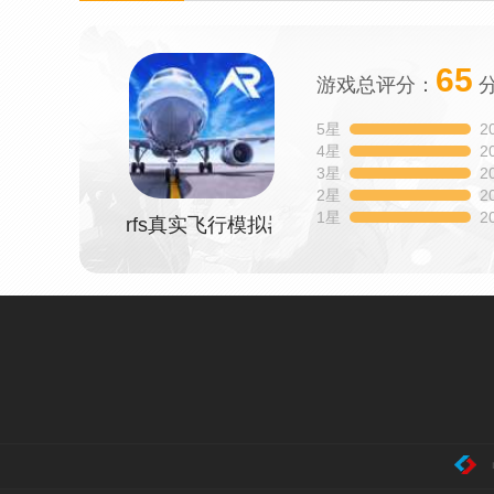
65
游戏总评分：
5星
2
4星
2
3星
2
2星
2
1星
2
rfs真实飞行模拟器pro2023最新版