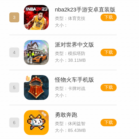
nba2k23手游安卓直装版
下载
3
类型：体育竞技
大小：
派对世界中文版
下载
4
类型：模拟塔防
大小：38.11MB
怪物火车手机版
下载
5
类型：卡牌对战
大小：
勇敢奔跑
下载
6
类型：休闲益智
大小：85.43MB