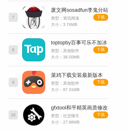
废文网sosadfun李鬼分站静静做
下载
7
类型：资讯阅读
大小：3.76MB
toptopby百事可乐不加冰
下载
8
类型：其他软件
大小：38.50MB
菜鸡下载安装最新版本
下载
9
类型：其他软件
大小：87.31MB
gfxtool和平精英画质修改器最新版
下载
10
类型：社交聊天
大小：27.88MB