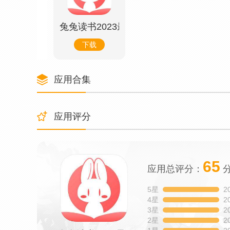
兔兔读书2023最新版
下载
应用合集
应用评分
65
应用总评分：
5星
2
4星
2
3星
2
2星
2