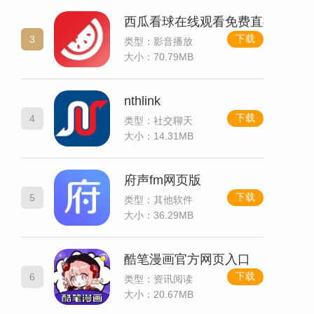
西瓜看球在线观看免费直播
下载
3
类型：影音播放
大小：70.79MB
nthlink
下载
4
类型：社交聊天
大小：14.31MB
府声fm网页版
下载
5
类型：其他软件
大小：36.29MB
酷笔漫画官方网页入口
下载
6
类型：资讯阅读
大小：20.67MB