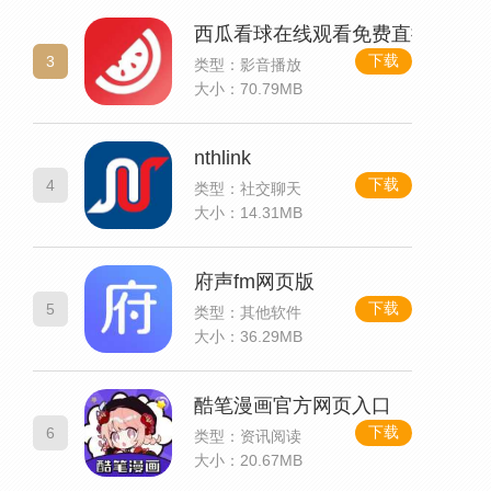
西瓜看球在线观看免费直播
下载
3
类型：影音播放
大小：70.79MB
nthlink
下载
4
类型：社交聊天
大小：14.31MB
府声fm网页版
下载
5
类型：其他软件
大小：36.29MB
酷笔漫画官方网页入口
下载
6
类型：资讯阅读
大小：20.67MB