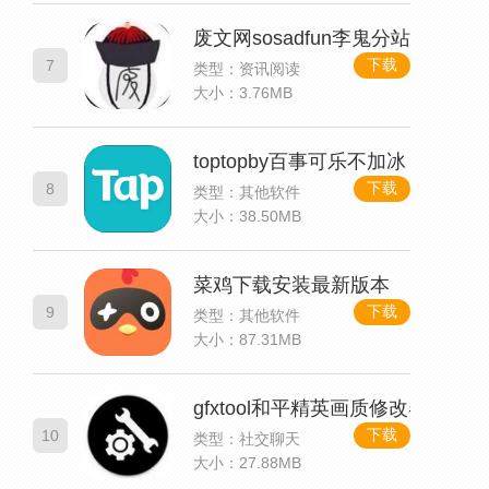
废文网sosadfun李鬼分站静静做
下载
7
类型：资讯阅读
大小：3.76MB
toptopby百事可乐不加冰
下载
8
类型：其他软件
大小：38.50MB
菜鸡下载安装最新版本
下载
9
类型：其他软件
大小：87.31MB
gfxtool和平精英画质修改器最新版
下载
10
类型：社交聊天
大小：27.88MB