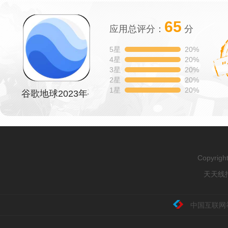
65
应用总评分：
分
5星
20%
4星
20%
3星
20%
2星
20%
1星
20%
谷歌地球2023年手机版
Copyrig
天天线报
中国互联网