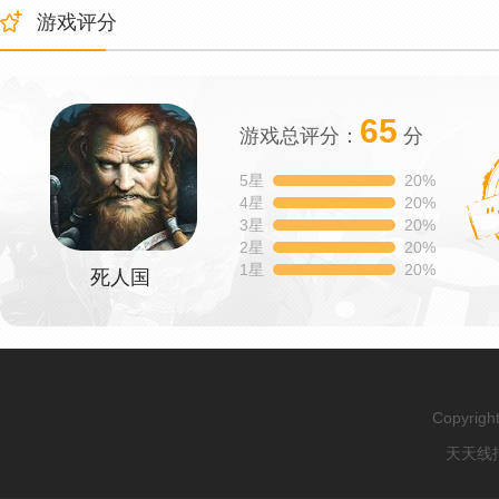
游戏评分
65
游戏总评分：
分
5星
20%
4星
20%
3星
20%
2星
20%
1星
20%
死人国
Copyrig
天天线报