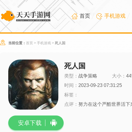
首页
手机游戏
当前位置：
首页
>
手机游戏
>
死人国
死人国
类型：
战争策略
大小：
44
时间：
2023-09-23 07:31:25
标签：
点评：
努力在这个严酷世界活下
安卓下载