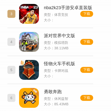
nba2k23手游安卓直装版
下载
3
类型：体育竞技
大小：
派对世界中文版
下载
4
类型：模拟塔防
大小：38.11MB
怪物火车手机版
下载
5
类型：卡牌对战
大小：
勇敢奔跑
下载
6
类型：休闲益智
大小：85.43MB