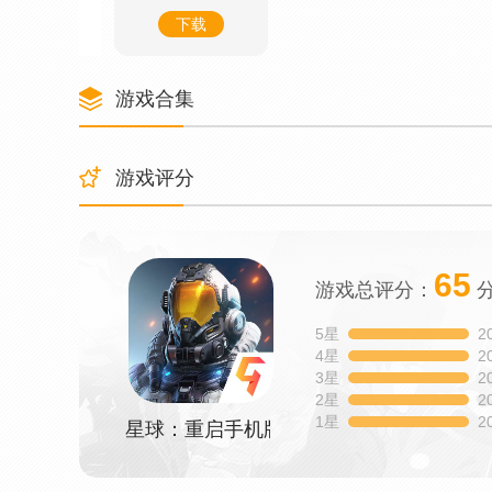
下载
游戏合集
游戏评分
65
游戏总评分：
5星
2
4星
2
3星
2
2星
2
1星
2
星球：重启手机版