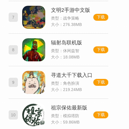
文明2手游中文版
下载
7
类型：战争策略
大小：276.38MB
辐射岛联机版
下载
8
类型：休闲益智
大小：18.08MB
寻道大千下载入口
下载
9
类型：角色扮演
大小：219.24MB
祖宗保佑最新版
下载
10
类型：模拟塔防
大小：59.86MB