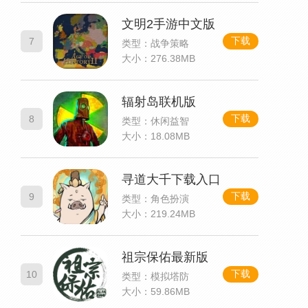
文明2手游中文版
下载
7
类型：战争策略
大小：276.38MB
辐射岛联机版
下载
8
类型：休闲益智
大小：18.08MB
寻道大千下载入口
下载
9
类型：角色扮演
大小：219.24MB
祖宗保佑最新版
下载
10
类型：模拟塔防
大小：59.86MB