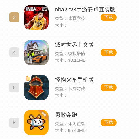
nba2k23手游安卓直装版
下载
3
类型：体育竞技
大小：
派对世界中文版
下载
4
类型：模拟塔防
大小：38.11MB
怪物火车手机版
下载
5
类型：卡牌对战
大小：
勇敢奔跑
下载
6
类型：休闲益智
大小：85.43MB