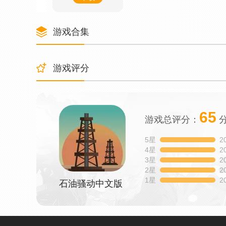
游戏合集
游戏评分
65
游戏总评分：
5星
2
4星
2
3星
2
2星
2
1星
2
石油骚动中文版